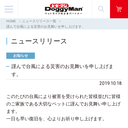
HOME
ニュースリリース一覧
商品情報
謹んで台風による災害のお見舞いを申し上げます。
ニュースリリース
映像ギャラリー
お知らせ
知る・楽しむ
謹んで台風による災害のお見舞いを申し上げま
お客様窓口・Q＆A
す。
2019.10.18
会社情報
このたびの台風により被害を受けられた皆様並びに皆様
採用情報
のご家族である大切なペットに
謹んでお見舞い申し上げ
ます。
一日も早い復旧を、心よりお祈り申し上げます。