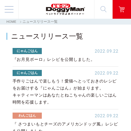
HOME
ニュースリリース一覧
商品情報
ニュースリリース一覧
映像ギャラリー
にゃんごはん
2022.09.22
知る・楽しむ
『お月見ボーロ』レシピを公開しました。
にゃんごはん
2022.09.22
お客様窓口・Q＆A
手作りごはんで楽しもう！愛猫へとっておきのレシピ
をお届けする『にゃんごはん』が始まります。
会社情報
キャティーマンはあなたとねこちゃんの楽しいごはん
時間を応援します。
採用情報
わんごはん
2022.09.22
『 さつまいもとチーズのアメリカンドッグ風』レシピ