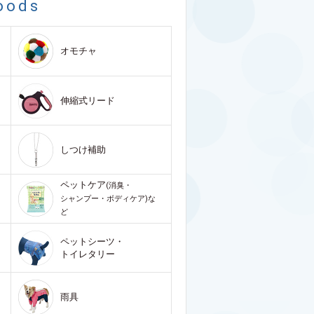
oods
オモチャ
伸縮式リード
しつけ補助
ペットケア
(消臭・
シャンプー・ボディケア)な
ど
ペットシーツ・
トイレタリー
雨具