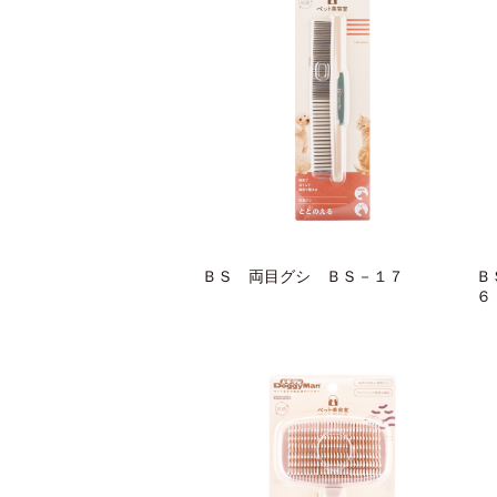
ＢＳ 両目グシ ＢＳ－１７
Ｂ
６