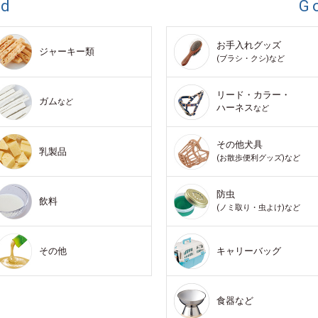
od
G
お手入れグッズ
ジャーキー類
(ブラシ・クシ)など
リード・カラー・
ガム
など
ハーネス
など
その他犬具
乳製品
(お散歩便利グッズ)など
防虫
飲料
(ノミ取り・虫よけ)など
その他
キャリーバッグ
食器など