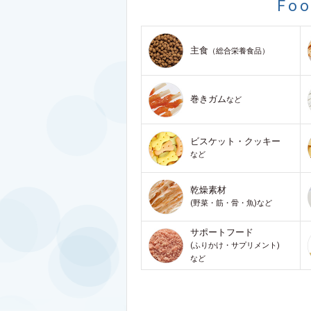
Fo
主食
（総合栄養食品）
巻きガム
など
ビスケット・クッキー
など
乾燥素材
(野菜・筋・骨・魚)など
サポートフード
(ふりかけ・サプリメント)
など