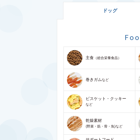
ドッグ
Fo
主食
（総合栄養食品）
巻きガム
など
ビスケット・クッキー
など
乾燥素材
(野菜・筋・骨・魚)など
サポートフード