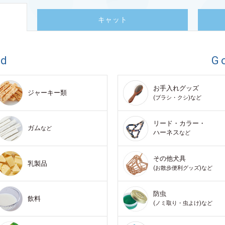
キャット
od
G
お手入れグッズ
ジャーキー類
(ブラシ・クシ)など
リード・カラー・
ガム
など
ハーネス
など
その他犬具
乳製品
(お散歩便利グッズ)など
防虫
飲料
(ノミ取り・虫よけ)など