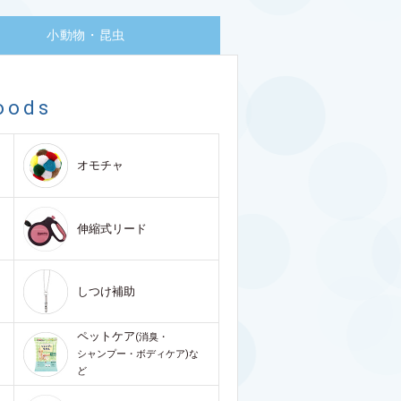
小動物・昆虫
oods
オモチャ
伸縮式リード
しつけ補助
ペットケア
(消臭・
シャンプー・ボディケア)な
ど