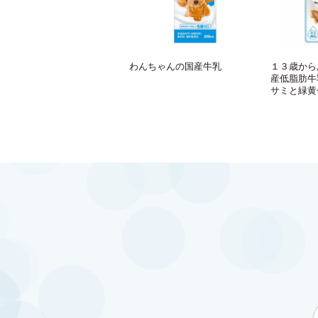
わんちゃんの国産牛乳
１３歳から
産低脂肪牛
サミと緑黄