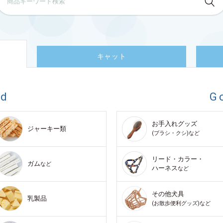
キャット
od
G
お手入れグッズ
ジャーキー類
(ブラシ・クシ)など
リード・カラー・
ガム
など
ハーネス
など
その他犬具
乳製品
(お散歩便利グッズ)など