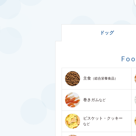
ドッグ
Fo
主食
（総合栄養食品）
巻きガム
など
ビスケット・クッキー
など