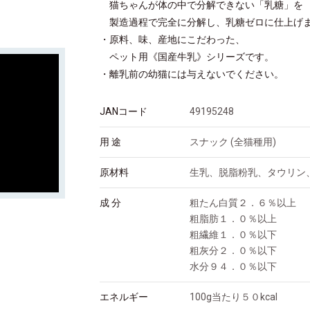
猫ちゃんが体の中で分解できない「乳糖」を
製造過程で完全に分解し、乳糖ゼロに仕上げ
・原料、味、産地にこだわった、
ペット用《国産牛乳》シリーズです。
・離乳前の幼猫には与えないでください。
JANコード
49195248
用 途
スナック (全猫種用)
原材料
生乳、脱脂粉乳、タウリン
成 分
粗たん白質２．６％以上
粗脂肪１．０％以上
粗繊維１．０％以下
粗灰分２．０％以下
水分９４．０％以下
エネルギー
100g当たり５０kcal