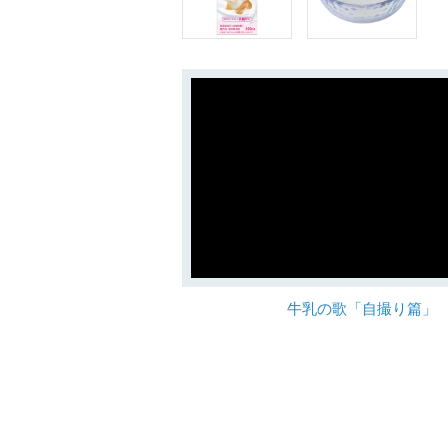
牛乳の歌「自撮り篇」