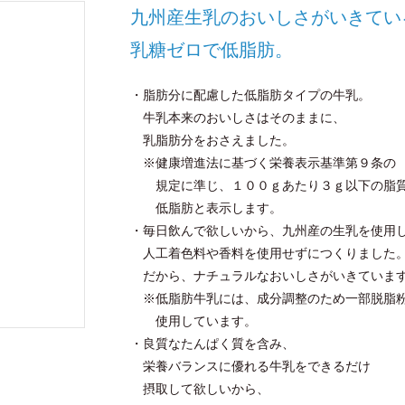
九州産生乳のおいしさがいきてい
乳糖ゼロで低脂肪。
・脂肪分に配慮した低脂肪タイプの牛乳。
牛乳本来のおいしさはそのままに、
乳脂肪分をおさえました。
※健康増進法に基づく栄養表示基準第９条の
規定に準じ、１００ｇあたり３ｇ以下の脂
低脂肪と表示します。
・毎日飲んで欲しいから、九州産の生乳を使用
人工着色料や香料を使用せずにつくりました
だから、ナチュラルなおいしさがいきていま
※低脂肪牛乳には、成分調整のため一部脱脂
使用しています。
・良質なたんぱく質を含み、
栄養バランスに優れる牛乳をできるだけ
摂取して欲しいから、