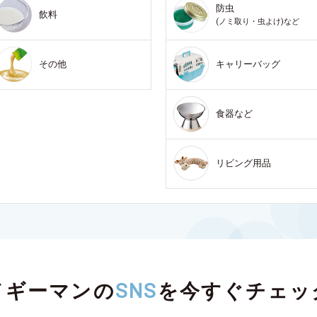
防虫
飲料
(ノミ取り・虫よけ)など
その他
キャリーバッグ
食器など
リビング用品
ドギーマンの
SNS
を
今すぐチェッ