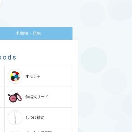
小動物・昆虫
oods
オモチャ
伸縮式リード
しつけ補助