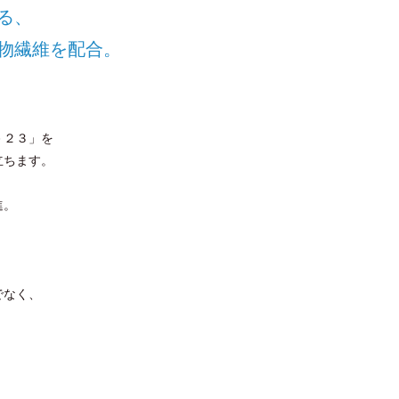
る、
物繊維を配合。
－２３」を
立ちます。
進。
でなく、