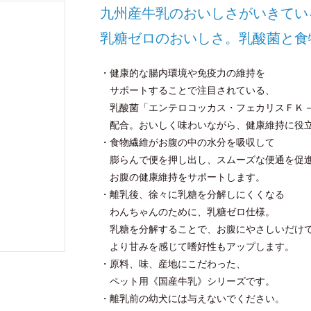
九州産牛乳のおいしさがいきてい
乳糖ゼロのおいしさ。乳酸菌と食
・健康的な腸内環境や免疫力の維持を
サポートすることで注目されている、
乳酸菌「エンテロコッカス・フェカリスＦＫ
配合。おいしく味わいながら、健康維持に役
・食物繊維がお腹の中の水分を吸収して
膨らんで便を押し出し、スムーズな便通を促
お腹の健康維持をサポートします。
・離乳後、徐々に乳糖を分解しにくくなる
わんちゃんのために、乳糖ゼロ仕様。
乳糖を分解することで、お腹にやさしいだけ
より甘みを感じて嗜好性もアップします。
・原料、味、産地にこだわった、
ペット用《国産牛乳》シリーズです。
・離乳前の幼犬には与えないでください。