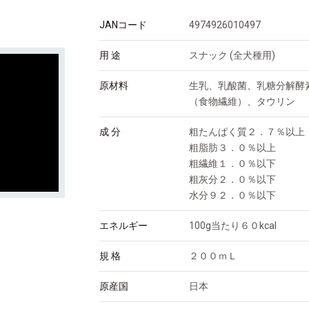
JANコード
4974926010497
用 途
スナック (全犬種用)
原材料
生乳、乳酸菌、乳糖分解酵
（食物繊維）、タウリン
成 分
粗たんぱく質２．７％以上
粗脂肪３．０％以上
粗繊維１．０％以下
粗灰分２．０％以下
水分９２．０％以下
エネルギー
100g当たり６０kcal
規 格
２００ｍＬ
原産国
日本