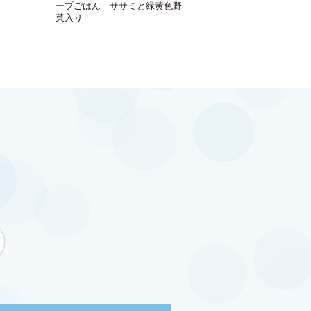
ープごはん ササミと緑黄色野
菜入り