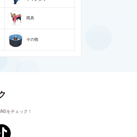
雨具
その他
ク
NSをチェック！