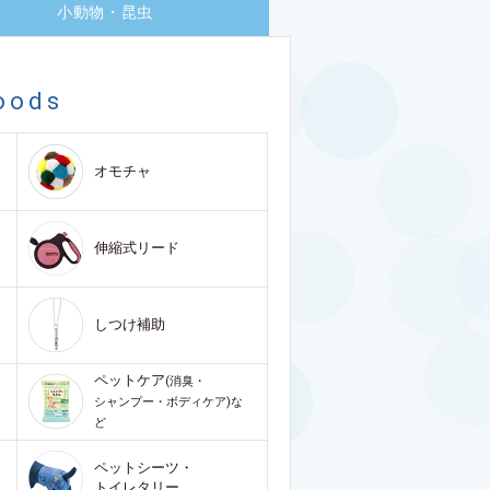
小動物・昆虫
oods
オモチャ
伸縮式リード
しつけ補助
ペットケア
(消臭・
シャンプー・ボディケア)な
ど
ペットシーツ・
トイレタリー