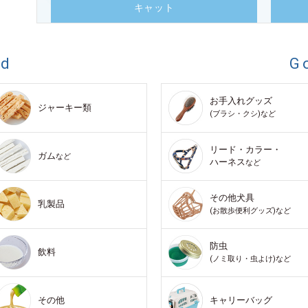
キャット
od
G
お手入れグッズ
ジャーキー類
(ブラシ・クシ)など
リード・カラー・
ガム
など
ハーネス
など
その他犬具
乳製品
(お散歩便利グッズ)など
防虫
飲料
(ノミ取り・虫よけ)など
その他
キャリーバッグ