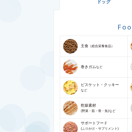
ドッグ
Fo
主食
（総合栄養食品）
巻きガム
など
ビスケット・クッキー
など
乾燥素材
(野菜・筋・骨・魚)など
サポートフード
(ふりかけ・サプリメント)