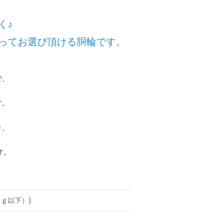
く♪
ってお選び頂ける胴輪です。
で、
す。
り、
す。
ｋｇ以下）)