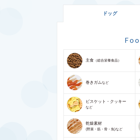
ドッグ
Fo
主食
（総合栄養食品）
巻きガム
など
ビスケット・クッキー
など
乾燥素材
(野菜・筋・骨・魚)など