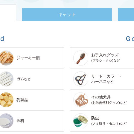
キャット
od
G
お手入れグッズ
ジャーキー類
(ブラシ・クシ)など
リード・カラー・
ガム
など
ハーネス
など
その他犬具
乳製品
(お散歩便利グッズ)など
防虫
飲料
(ノミ取り・虫よけ)など