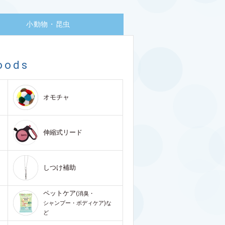
小動物・昆虫
oods
オモチャ
伸縮式リード
しつけ補助
ペットケア
(消臭・
シャンプー・ボディケア)な
ど