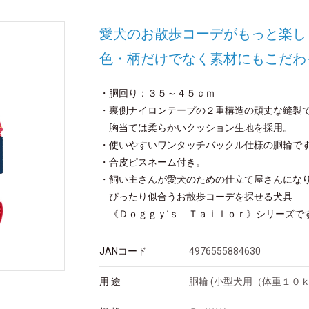
愛犬のお散歩コーデがもっと楽し
色・柄だけでなく素材にもこだわ
・胴回り：３５～４５ｃｍ
・裏側ナイロンテープの２重構造の頑丈な縫製
胸当ては柔らかいクッション生地を採用。
・使いやすいワンタッチバックル仕様の胴輪で
・合皮ピスネーム付き。
・飼い主さんが愛犬のための仕立て屋さんにな
ぴったり似合うお散歩コーデを探せる犬具
《Ｄｏｇｇｙ’ｓ Ｔａｉｌｏｒ》シリーズで
JANコード
4976555884630
用 途
胴輪 (小型犬用（体重１０