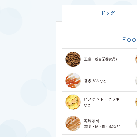
ドッグ
Fo
主食
（総合栄養食品）
巻きガム
など
ビスケット・クッキー
など
乾燥素材
(野菜・筋・骨・魚)など