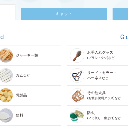
キャット
od
G
お手入れグッズ
ジャーキー類
(ブラシ・クシ)など
リード・カラー・
ガム
など
ハーネス
など
その他犬具
乳製品
(お散歩便利グッズ)など
防虫
飲料
(ノミ取り・虫よけ)など