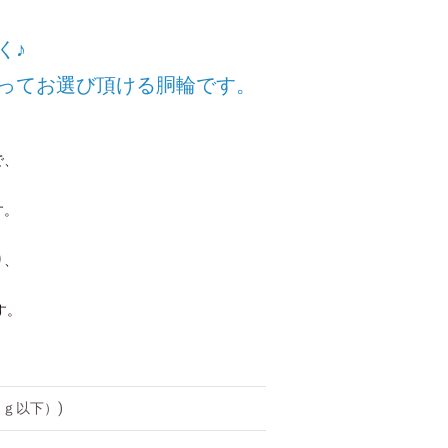
く♪
ってお選び頂ける胴輪です。
で、
す。
り、
す。
ｋｇ以下）)