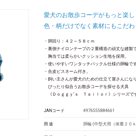
愛犬のお散歩コーデがもっと楽し
色・柄だけでなく素材にもこだわ
・胴回り：４２～５８ｃｍ
・裏側ナイロンテープの２重構造の頑丈な縫製
胸当ては柔らかいクッション生地を採用。
・使いやすいワンタッチバックル仕様の胴輪で
・合皮ピスネーム付き。
・飼い主さんが愛犬のための仕立て屋さんにな
ぴったり似合うお散歩コーデを探せる犬具
《Ｄｏｇｇｙ’ｓ Ｔａｉｌｏｒ》シリーズで
JANコード
4976555884661
用 途
胴輪 (中型犬用（体重２０