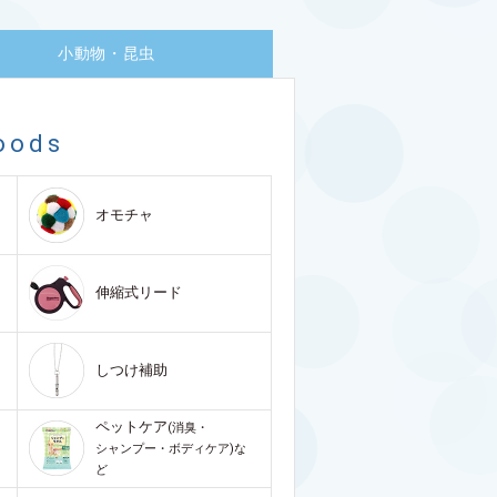
小動物・昆虫
oods
オモチャ
伸縮式リード
しつけ補助
ペットケア
(消臭・
シャンプー・ボディケア)な
ど