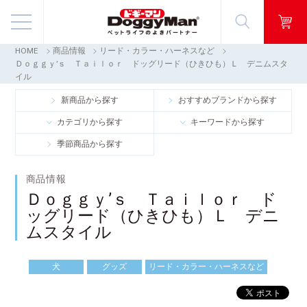
HOME
商品情報
リード・カラー・ハーネスなど
商品情報
Ｄｏｇｇｙ’ｓ Ｔａｉｌｏｒ ドッグリード（ひきひも）Ｌ デニムスタ
イル
映像ギャラリー
新商品から探す
おすすめブランドから探す
カテゴリから探す
キーワードから探す
知る・楽しむ
季節商品から探す
お客様窓口・Q＆A
商品情報
Ｄｏｇｇｙ’ｓ Ｔａｉｌｏｒ ド
会社情報
ッグリード（ひきひも）Ｌ デニ
ムスタイル
採用情報
犬
グッズ
リード・カラー・ハーネスなど