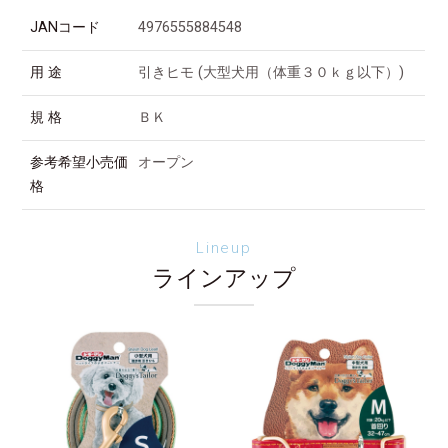
JANコード
4976555884548
用 途
引きヒモ (大型犬用（体重３０ｋｇ以下）)
規 格
ＢＫ
参考希望小売価
オープン
格
Lineup
ラインアップ