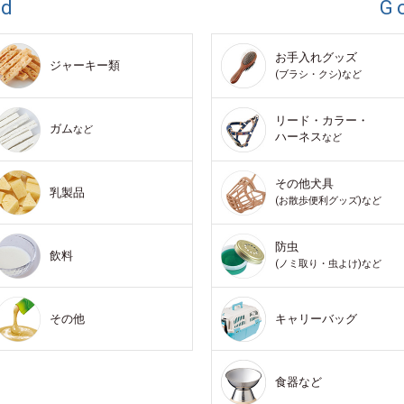
od
G
お手入れグッズ
ジャーキー類
(ブラシ・クシ)など
リード・カラー・
ガム
など
ハーネス
など
その他犬具
乳製品
(お散歩便利グッズ)など
防虫
飲料
(ノミ取り・虫よけ)など
その他
キャリーバッグ
食器など