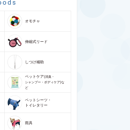
oods
オモチャ
伸縮式リード
しつけ補助
ペットケア
(消臭・
シャンプー・ボディケア)な
ど
ペットシーツ・
トイレタリー
雨具