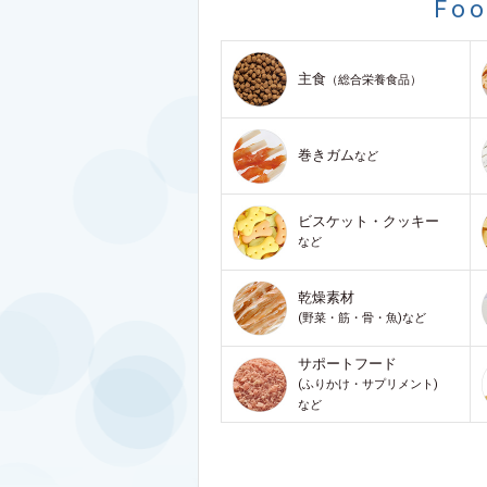
Fo
主食
（総合栄養食品）
巻きガム
など
ビスケット・クッキー
など
乾燥素材
(野菜・筋・骨・魚)など
サポートフード
(ふりかけ・サプリメント)
など