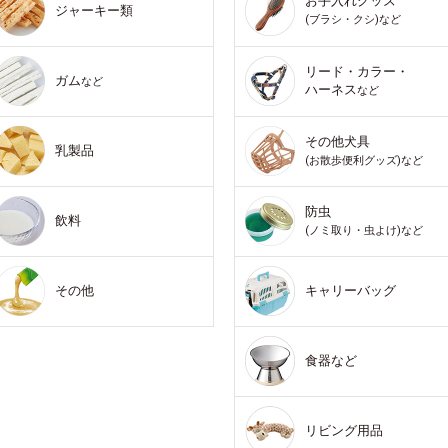
お手入れグッズ
ジャーキー類
(ブラシ・クシ)など
リード・カラー・
ガム
など
ハーネス
など
その他犬具
乳製品
(お散歩便利グッズ)など
防虫
飲料
(ノミ取り・虫よけ)など
その他
キャリーバッグ
食器など
リビング用品