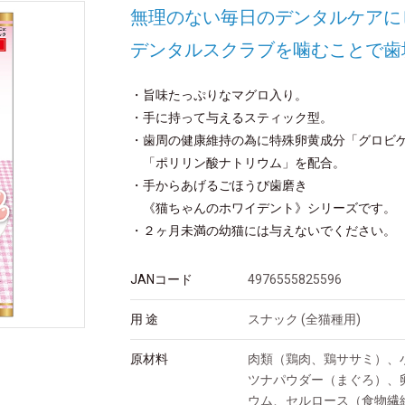
無理のない毎日のデンタルケアに
デンタルスクラブを噛むことで歯
・旨味たっぷりなマグロ入り。
・手に持って与えるスティック型。
・歯周の健康維持の為に特殊卵黄成分「グロビ
「ポリリン酸ナトリウム」を配合。
・手からあげるごほうび歯磨き
《猫ちゃんのホワイデント》シリーズです。
・２ヶ月未満の幼猫には与えないでください。
JANコード
4976555825596
用 途
スナック (全猫種用)
原材料
肉類（鶏肉、鶏ササミ）、
ツナパウダー（まぐろ）、
ウム、セルロース（食物繊