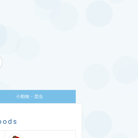
小動物・昆虫
oods