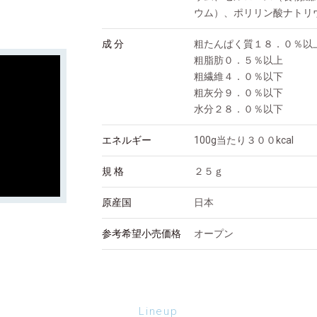
ウム）、ポリリン酸ナトリ
成 分
粗たんぱく質１８．０％以
粗脂肪０．５％以上
粗繊維４．０％以下
粗灰分９．０％以下
水分２８．０％以下
エネルギー
100g当たり３００kcal
規 格
２５ｇ
原産国
日本
参考希望小売価格
オープン
Lineup