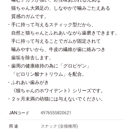
噛むチカラが強い、野性味あふれる元気な
猫ちゃん大満足の、しなやかで噛みごたえある
質感のガムです。
・手に持って与えるスティック型だから、
自然と猫ちゃんとふれあいながら歯磨きできます。
手に持って与えることでガムが固定されて
噛みやすいから、牛皮の繊維が歯に絡みつき
歯垢を除去します。
・歯周の健康維持の為に「グロビゲン」
「ピロリン酸ナトリウム」を配合。
・ふれあい歯みがき
《猫ちゃんのホワイデント》シリーズです。
・２ヶ月未満の幼猫には与えないでください。
JANコード
4976555820621
用 途
スナック (全猫種用)