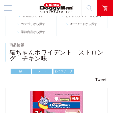
HOME
商品情報
猫ちゃんホワイデント
猫ちゃんホワイデント ストロング チキン味
新商品から探す
おすすめブランドから探す
商品情報
カテゴリから探す
キーワードから探す
季節商品から探す
映像ギャラリー
商品情報
知る・楽しむ
猫ちゃんホワイデント ストロン
グ チキン味
お客様窓口・Q＆A
猫
フード
ねこスナック
会社情報
Tweet
採用情報