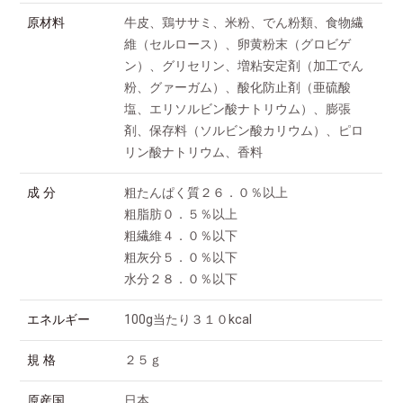
原材料
牛皮、鶏ササミ、米粉、でん粉類、食物繊
維（セルロース）、卵黄粉末（グロビゲ
ン）、グリセリン、増粘安定剤（加工でん
粉、グァーガム）、酸化防止剤（亜硫酸
塩、エリソルビン酸ナトリウム）、膨張
剤、保存料（ソルビン酸カリウム）、ピロ
リン酸ナトリウム、香料
成 分
粗たんぱく質２６．０％以上
粗脂肪０．５％以上
粗繊維４．０％以下
粗灰分５．０％以下
水分２８．０％以下
エネルギー
100g当たり３１０kcal
規 格
２５ｇ
原産国
日本