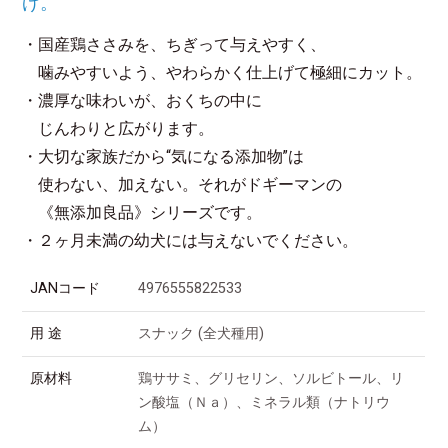
げ。
・国産鶏ささみを、ちぎって与えやすく、
噛みやすいよう、やわらかく仕上げて極細にカット。
・濃厚な味わいが、おくちの中に
じんわりと広がります。
・大切な家族だから“気になる添加物”は
使わない、加えない。それがドギーマンの
《無添加良品》シリーズです。
・２ヶ月未満の幼犬には与えないでください。
JANコード
4976555822533
用 途
スナック (全犬種用)
原材料
鶏ササミ、グリセリン、ソルビトール、リ
ン酸塩（Ｎａ）、ミネラル類（ナトリウ
ム）