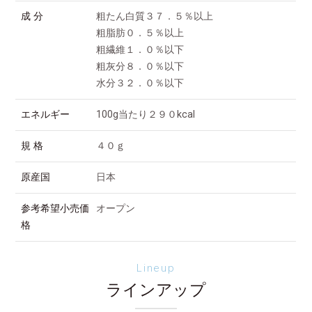
成 分
粗たん白質３７．５％以上
粗脂肪０．５％以上
粗繊維１．０％以下
粗灰分８．０％以下
水分３２．０％以下
エネルギー
100g当たり２９０kcal
規 格
４０ｇ
原産国
日本
参考希望小売価
オープン
格
Lineup
ラインアップ