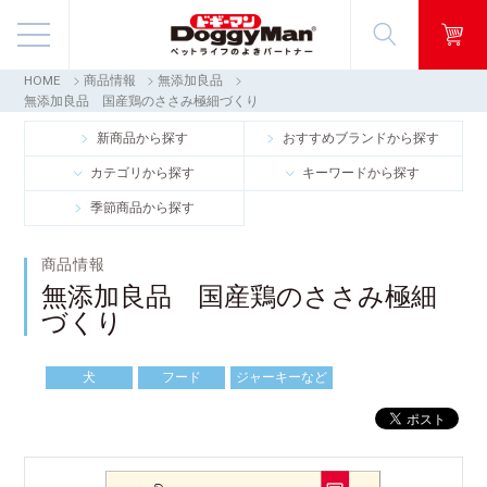
HOME
商品情報
無添加良品
商品情報
無添加良品 国産鶏のささみ極細づくり
新商品から探す
おすすめブランドから探す
映像ギャラリー
カテゴリから探す
キーワードから探す
季節商品から探す
知る・楽しむ
商品情報
お客様窓口・Q＆A
無添加良品 国産鶏のささみ極細
づくり
会社情報
犬
フード
ジャーキーなど
採用情報