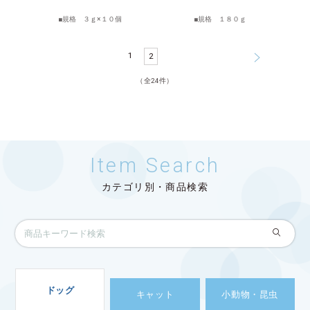
規格 ３ｇ×１０個
規格 １８０ｇ
1
2
（全24件）
Item Search
カテゴリ別・商品検索
ドッグ
キャット
小動物・昆虫