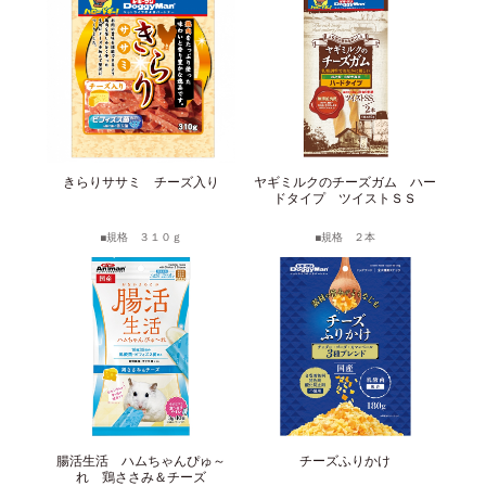
きらりササミ チーズ入り
ヤギミルクのチーズガム ハー
ドタイプ ツイストＳＳ
規格 ３１０ｇ
規格 ２本
腸活生活 ハムちゃんぴゅ～
チーズふりかけ
れ 鶏ささみ＆チーズ