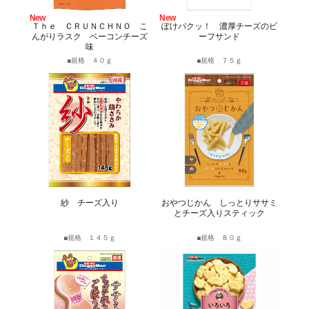
New
New
サイトマップ
English
Ｔｈｅ ＣＲＵＮＣＨＮＯ こ
ぽけパクッ！ 濃厚チーズのビ
んがりラスク ベーコンチーズ
ーフサンド
味
規格 ４０ｇ
規格 ７５ｇ
紗 チーズ入り
おやつじかん しっとりササミ
とチーズ入りスティック
規格 １４５ｇ
規格 ８０ｇ