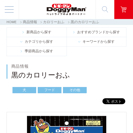
HOME
商品情報
カロリーおふ
黒のカロリーおふ
商品情報
新商品から探す
おすすめブランドから探す
カテゴリから探す
キーワードから探す
映像ギャラリー
季節商品から探す
知る・楽しむ
商品情報
黒のカロリーおふ
お客様窓口・Q＆A
犬
フード
その他
会社情報
採用情報