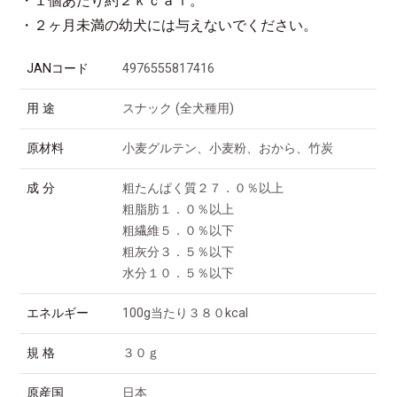
・１個あたり約２ｋｃａｌ。
・２ヶ月未満の幼犬には与えないでください。
JANコード
4976555817416
用 途
スナック (全犬種用)
原材料
小麦グルテン、小麦粉、おから、竹炭
成 分
粗たんぱく質２７．０％以上
粗脂肪１．０％以上
粗繊維５．０％以下
粗灰分３．５％以下
水分１０．５％以下
エネルギー
100g当たり３８０kcal
規 格
３０ｇ
原産国
日本