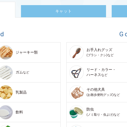
キャット
od
G
お手入れグッズ
ジャーキー類
(ブラシ・クシ)など
リード・カラー・
ガム
など
ハーネス
など
その他犬具
乳製品
(お散歩便利グッズ)など
防虫
飲料
(ノミ取り・虫よけ)など