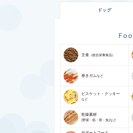
ドッグ
Fo
主食
（総合栄養食品）
巻きガム
など
ビスケット・クッキー
など
乾燥素材
(野菜・筋・骨・魚)など
サポートフード