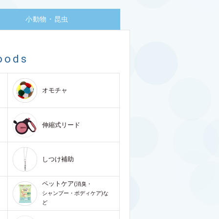
小動物・昆虫
oods
オモチャ
伸縮式リード
しつけ補助
ペットケア
(消臭・
シャンプー・ボディケア)な
ど