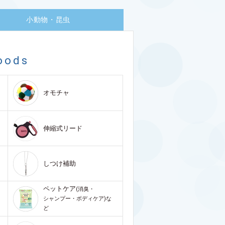
小動物・昆虫
oods
オモチャ
伸縮式リード
しつけ補助
ペットケア
(消臭・
シャンプー・ボディケア)な
ど