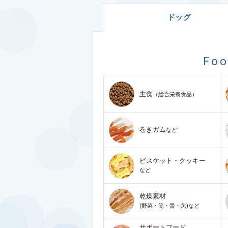
ドッグ
Fo
主食
（総合栄養食品）
巻きガム
など
ビスケット・クッキー
など
乾燥素材
(野菜・筋・骨・魚)など
サポートフード