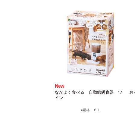
New
なかよく食べる 自動給餌食器 ツ
お
イン
規格 ６Ｌ