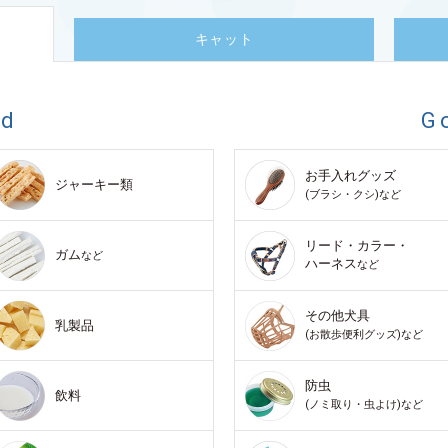
キャット
od
G
お手入れグッズ
ジャーキー類
(ブラシ・クシ)など
リード・カラー・
ガム
など
ハーネス
など
その他犬具
乳製品
(お散歩便利グッズ)など
防虫
飲料
(ノミ取り・虫よけ)など