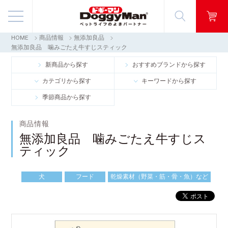
HOME
商品情報
無添加良品
商品情報
無添加良品 噛みごたえ牛すじスティック
新商品から探す
おすすめブランドから探す
映像ギャラリー
カテゴリから探す
キーワードから探す
季節商品から探す
知る・楽しむ
商品情報
お客様窓口・Q＆A
無添加良品 噛みごたえ牛すじス
ティック
会社情報
犬
フード
乾燥素材（野菜・筋・骨・魚）など
採用情報