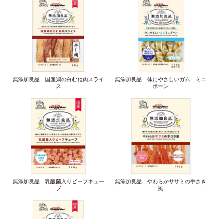
無添加良品 国産鶏の白むね肉スライ
無添加良品 体にやさしいガム ミニ
ス
ボーン
無添加良品 乳酸菌入りビーフキュー
無添加良品 やわらかササミの手さき
ブ
風