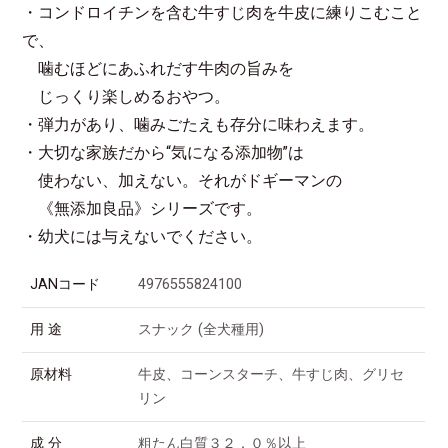
・コンドロイチンを含む牛すじ肉を牛皮に練りこむこと
で、
噛むほどにあふれだす牛肉の旨みを
じっくり楽しめるおやつ。
・弾力があり、噛みごたえも存分に味わえます。
・大切な家族だから“気になる添加物”は
使わない、加えない。それがドギーマンの
《無添加良品》シリーズです。
・幼犬には与えないでください。
JANコード
4976555824100
用 途
スナック (全犬種用)
原材料
牛皮、コーンスターチ、牛すじ肉、グリセ
リン
成 分
粗たん白質３２．０％以上