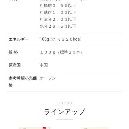
粗脂肪０．５％以上
粗繊維１．０％以下
粗灰分２．０％以下
水分２６．５％以下
エネルギー
100g当たり３２０kcal
規 格
１００ｇ（標準２０本）
原産国
中国
参考希望小売価
オープン
格
Lineup
ラインアップ