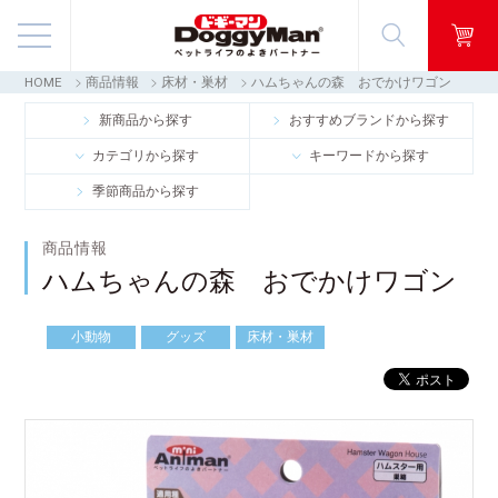
HOME
商品情報
床材・巣材
ハムちゃんの森 おでかけワゴン
商品情報
新商品から探す
おすすめブランドから探す
カテゴリから探す
キーワードから探す
映像ギャラリー
季節商品から探す
知る・楽しむ
商品情報
ハムちゃんの森 おでかけワゴン
お客様窓口・Q＆A
小動物
グッズ
床材・巣材
会社情報
採用情報