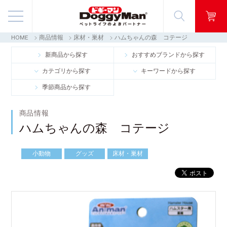
HOME
商品情報
床材・巣材
ハムちゃんの森 コテージ
商品情報
新商品から探す
おすすめブランドから探す
カテゴリから探す
キーワードから探す
映像ギャラリー
季節商品から探す
知る・楽しむ
商品情報
ハムちゃんの森 コテージ
お客様窓口・Q＆A
小動物
グッズ
床材・巣材
会社情報
採用情報