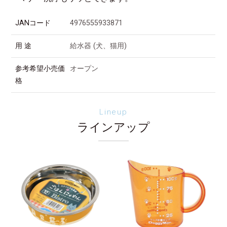
JANコード
4976555933871
用 途
給水器 (犬、猫用)
参考希望小売価
オープン
格
Lineup
ラインアップ