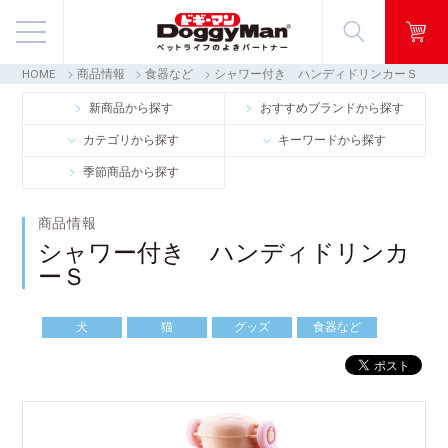
HOME
商品情報
食器など
シャワー付き ハンディドリンカーＳ
商品情報
新商品から探す
おすすめブランドから探す
カテゴリから探す
キーワードから探す
映像ギャラリー
季節商品から探す
知る・楽しむ
商品情報
シャワー付き ハンディドリンカ
お客様窓口・Q＆A
ーＳ
会社情報
犬
猫
グッズ
食器など
採用情報