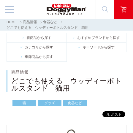
HOME
商品情報
食器など
商品情報
どこでも使える ウッディーボトルスタンド 猫用
新商品から探す
おすすめブランドから探す
映像ギャラリー
カテゴリから探す
キーワードから探す
季節商品から探す
知る・楽しむ
商品情報
お客様窓口・Q＆A
どこでも使える ウッディーボト
ルスタンド 猫用
会社情報
猫
グッズ
食器など
採用情報