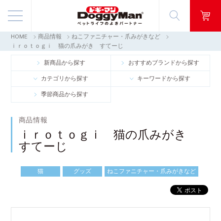
HOME
商品情報
ねこファニチャー・爪みがきなど
商品情報
ｉｒｏｔｏｇｉ 猫の爪みがき すてーじ
新商品から探す
おすすめブランドから探す
映像ギャラリー
カテゴリから探す
キーワードから探す
季節商品から探す
知る・楽しむ
商品情報
お客様窓口・Q＆A
ｉｒｏｔｏｇｉ 猫の爪みがき
すてーじ
会社情報
猫
グッズ
ねこファニチャー・爪みがきなど
採用情報