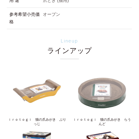
用 途
爪とぎ (猫用)
参考希望小売価
オープン
格
Lineup
ラインアップ
ｉｒｏｔｏｇｉ 猫の爪みがき ぶり
ｉｒｏｔｏｇｉ 猫の爪みがき らう
っじ
んど