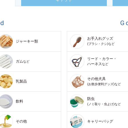
od
G
お手入れグッズ
ジャーキー類
(ブラシ・クシ)など
リード・カラー・
ガム
など
ハーネス
など
その他犬具
乳製品
(お散歩便利グッズ)など
防虫
飲料
(ノミ取り・虫よけ)など
その他
キャリーバッグ