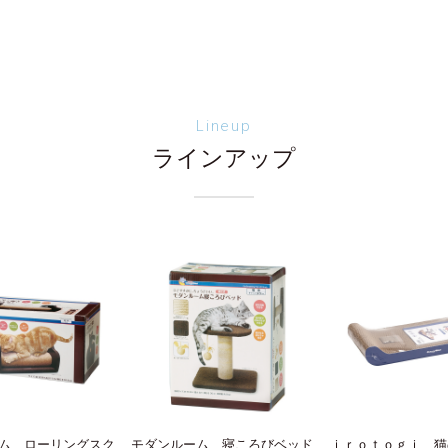
Lineup
ラインアップ
ム ローリングスク
モダンルーム 寝ころびベッド
ｉｒｏｔｏｇｉ 猫