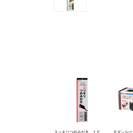
スッキリつめみがき １Ｐ
モダンルー