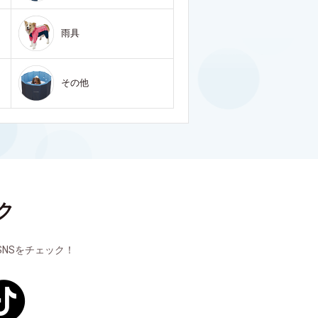
雨具
その他
ク
NSをチェック！