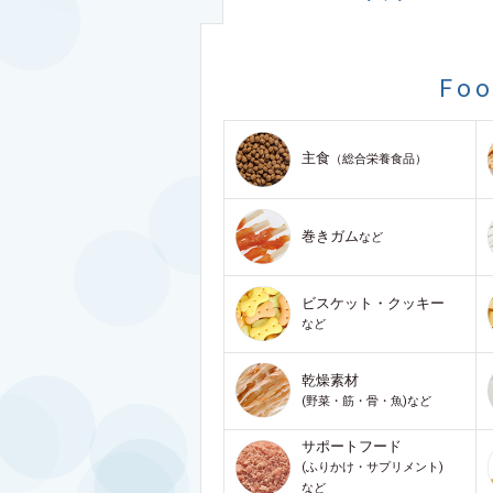
Fo
主食
（総合栄養食品）
巻きガム
など
ビスケット・クッキー
など
乾燥素材
(野菜・筋・骨・魚)など
サポートフード
(ふりかけ・サプリメント)
など