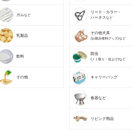
リード・カラー・
ガム
など
ハーネス
など
その他犬具
乳製品
(お散歩便利グッズ)など
防虫
飲料
(ノミ取り・虫よけ)など
その他
キャリーバッグ
食器など
リビング用品