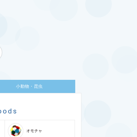
小動物・昆虫
oods
オモチャ