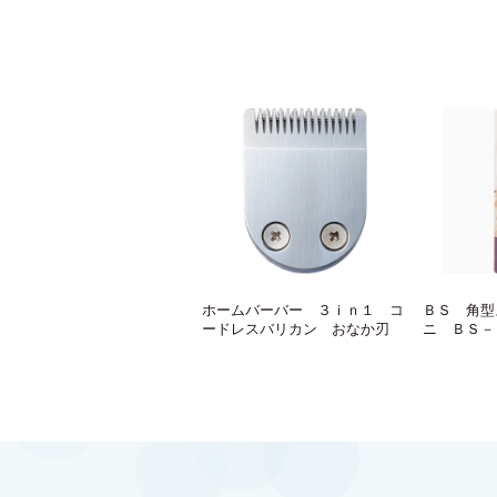
ホームバーバー ３ｉｎ１ コ
ＢＳ 角型
ードレスバリカン おなか刃
ニ ＢＳ－