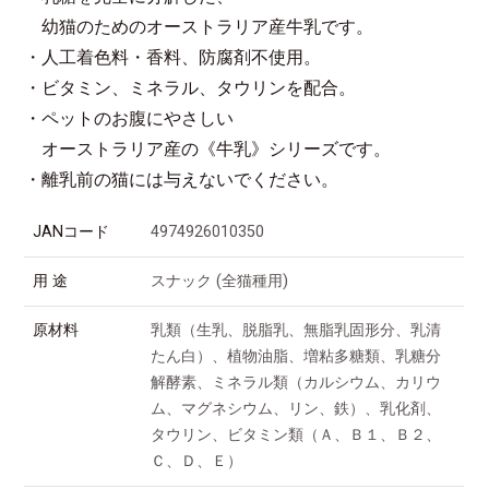
幼猫のためのオーストラリア産牛乳です。
・人工着色料・香料、防腐剤不使用。
・ビタミン、ミネラル、タウリンを配合。
・ペットのお腹にやさしい
オーストラリア産の《牛乳》シリーズです。
・離乳前の猫には与えないでください。
JANコード
4974926010350
用 途
スナック (全猫種用)
原材料
乳類（生乳、脱脂乳、無脂乳固形分、乳清
たん白）、植物油脂、増粘多糖類、乳糖分
解酵素、ミネラル類（カルシウム、カリウ
ム、マグネシウム、リン、鉄）、乳化剤、
タウリン、ビタミン類（Ａ、Ｂ１、Ｂ２、
Ｃ、Ｄ、Ｅ）