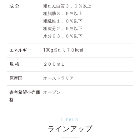
成 分
粗たん白質３．０％以上
粗脂肪３．５％以上
粗繊維１．０％以下
粗灰分２．５％以下
水分９３．０％以下
エネルギー
100g当たり７０kcal
規 格
２００ｍＬ
原産国
オーストラリア
参考希望小売価
オープン
格
Lineup
ラインアップ