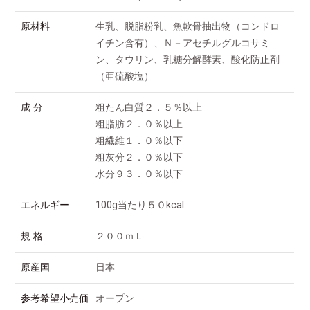
原材料
生乳、脱脂粉乳、魚軟骨抽出物（コンドロ
イチン含有）、Ｎ－アセチルグルコサミ
ン、タウリン、乳糖分解酵素、酸化防止剤
（亜硫酸塩）
成 分
粗たん白質２．５％以上
粗脂肪２．０％以上
粗繊維１．０％以下
粗灰分２．０％以下
水分９３．０％以下
エネルギー
100g当たり５０kcal
規 格
２００ｍＬ
原産国
日本
参考希望小売価
オープン