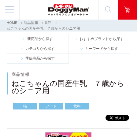
HOME
商品情報
飲料
商品情報
ねこちゃんの国産牛乳 ７歳からのシニア用
新商品から探す
おすすめブランドから探す
映像ギャラリー
カテゴリから探す
キーワードから探す
季節商品から探す
知る・楽しむ
商品情報
お客様窓口・Q＆A
ねこちゃんの国産牛乳 ７歳から
のシニア用
会社情報
猫
フード
飲料
採用情報