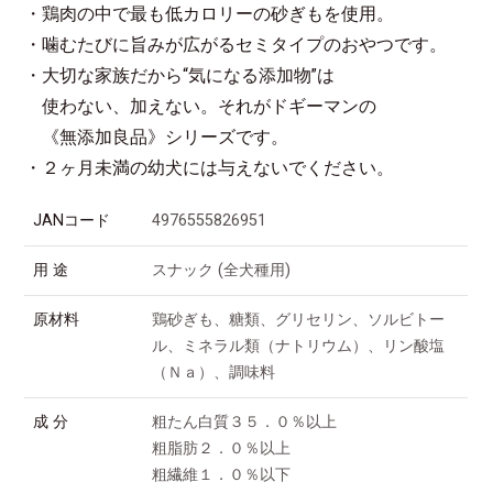
・鶏肉の中で最も低カロリーの砂ぎもを使用。
・噛むたびに旨みが広がるセミタイプのおやつです。
・大切な家族だから“気になる添加物”は
使わない、加えない。それがドギーマンの
《無添加良品》シリーズです。
・２ヶ月未満の幼犬には与えないでください。
JANコード
4976555826951
用 途
スナック (全犬種用)
原材料
鶏砂ぎも、糖類、グリセリン、ソルビトー
ル、ミネラル類（ナトリウム）、リン酸塩
（Ｎａ）、調味料
成 分
粗たん白質３５．０％以上
粗脂肪２．０％以上
粗繊維１．０％以下