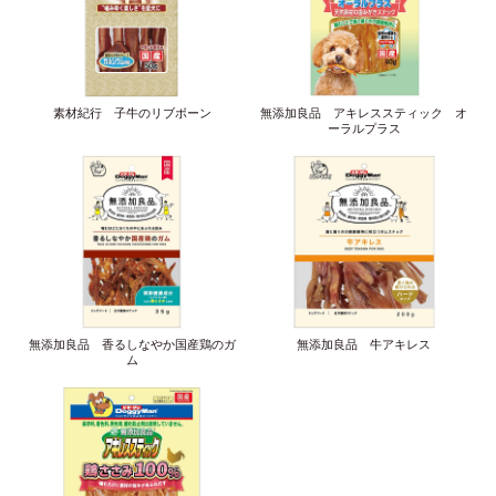
素材紀行 子牛のリブボーン
無添加良品 アキレススティック オ
ーラルプラス
無添加良品 香るしなやか国産鶏のガ
無添加良品 牛アキレス
ム