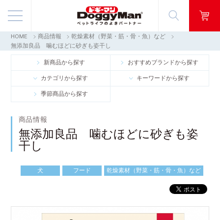
HOME
商品情報
乾燥素材（野菜・筋・骨・魚）など
商品情報
無添加良品 噛むほどに砂ぎも姿干し
新商品から探す
おすすめブランドから探す
映像ギャラリー
カテゴリから探す
キーワードから探す
季節商品から探す
知る・楽しむ
商品情報
お客様窓口・Q＆A
無添加良品 噛むほどに砂ぎも姿
干し
会社情報
犬
フード
乾燥素材（野菜・筋・骨・魚）など
採用情報