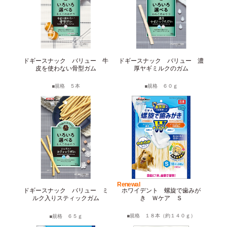
ドギースナック バリュー 牛
ドギースナック バリュー 濃
皮を使わない骨型ガム
厚ヤギミルクのガム
規格 ５本
規格 ６０ｇ
Renewal
ホワイデント 螺旋で歯みが
ドギースナック バリュー ミ
き Ｗケア Ｓ
ルク入りスティックガム
規格 １８本（約１４０ｇ）
規格 ６５ｇ