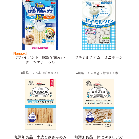
Renewal
ホワイデント 螺旋で歯みが
ヤギミルクガム ミニボーン
き Ｗケア ＳＳ
規格 ２５本（約８０ｇ）
規格 １４０ｇ（標準１４本）
無添加良品 牛皮とささみのカ
無添加良品 体にやさしいガ