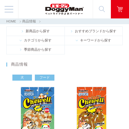
HOME
商品情報
商品情報
新商品から探す
おすすめブランドから探す
カテゴリから探す
キーワードから探す
映像ギャラリー
季節商品から探す
知る・楽しむ
商品情報
お客様窓口・Q＆A
犬
フード
会社情報
採用情報