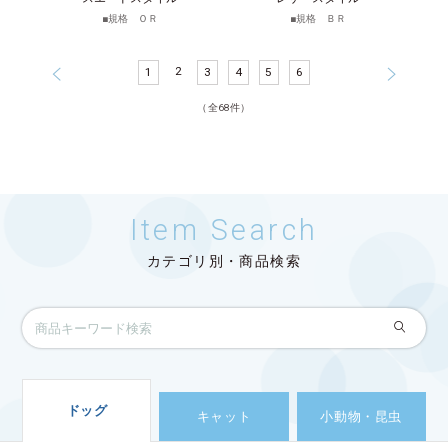
規格 ＯＲ
規格 ＢＲ
2
1
3
4
5
6
（全68件）
Item Search
カテゴリ別・商品検索
ドッグ
キャット
小動物・昆虫