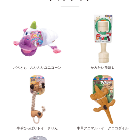
パペとも ふりふりユニコーン
かみたい放題Ｌ
牛革ひっぱりトイ きりん
牛革アニマルトイ クロコダイル