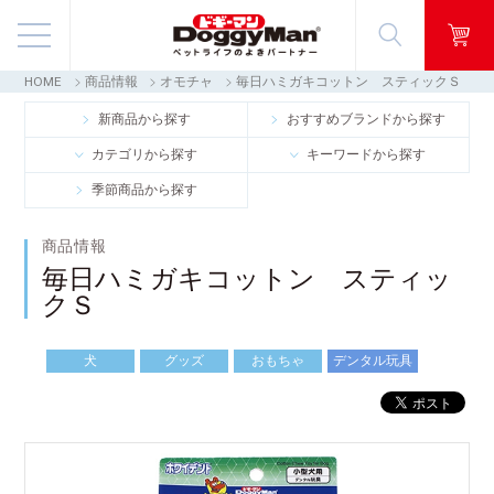
HOME
商品情報
オモチャ
毎日ハミガキコットン スティックＳ
商品情報
新商品から探す
おすすめブランドから探す
カテゴリから探す
キーワードから探す
映像ギャラリー
季節商品から探す
知る・楽しむ
商品情報
毎日ハミガキコットン スティッ
お客様窓口・Q＆A
クＳ
会社情報
犬
グッズ
おもちゃ
デンタル玩具
採用情報