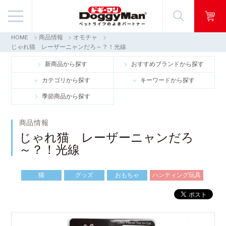
HOME
商品情報
オモチャ
商品情報
じゃれ猫 レーザーニャンだろ～？！光線
新商品から探す
おすすめブランドから探す
映像ギャラリー
カテゴリから探す
キーワードから探す
季節商品から探す
知る・楽しむ
商品情報
お客様窓口・Q＆A
じゃれ猫 レーザーニャンだろ
～？！光線
会社情報
猫
グッズ
おもちゃ
ハンティング玩具
採用情報