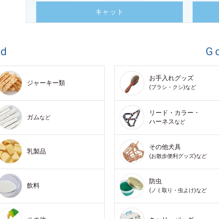
キャット
od
G
お手入れグッズ
ジャーキー類
(ブラシ・クシ)など
リード・カラー・
ガム
など
ハーネス
など
その他犬具
乳製品
(お散歩便利グッズ)など
防虫
飲料
(ノミ取り・虫よけ)など