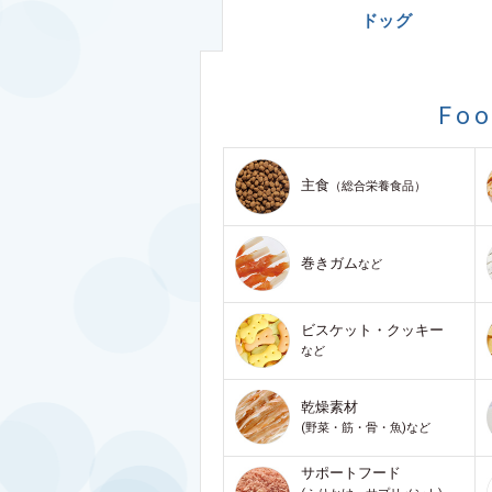
ドッグ
Fo
主食
（総合栄養食品）
巻きガム
など
ビスケット・クッキー
など
乾燥素材
(野菜・筋・骨・魚)など
サポートフード