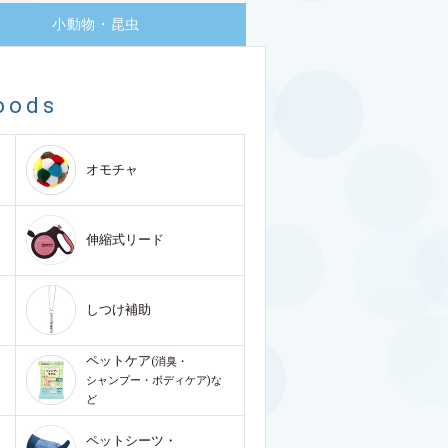
小動物・昆虫
oods
オモチャ
伸縮式リード
しつけ補助
ペットケア
(消臭・
シャンプー・ボディケア)な
ど
ペットシーツ・