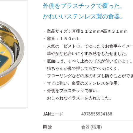
外側をプラスチックで覆った、
かわいいステンレス製の食器。
・単品サイズ：直径１１２ｍｍ×高さ３１ｍｍ
・容量：１５０ｍＬ
・人気の「ビストロ」でゆったりお食事をイ
華やかな色合いにくすみ感をもたせました。
・底面には、すべり止めのゴムが付いています
猫ちゃんが鼻で押してもすべりにくく、
フローリングなどの床のキズも防ぐことがで
・サビに強い、良質のステンレスを使用。
・外側をプラスチックで覆い、
おしゃれなイラストを入れました。
JANコード
4976555934168
用 途
食器 (猫用)