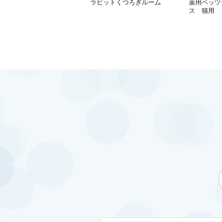
ラビットくつろぎルーム
薬用ペッツ
ス 猫用