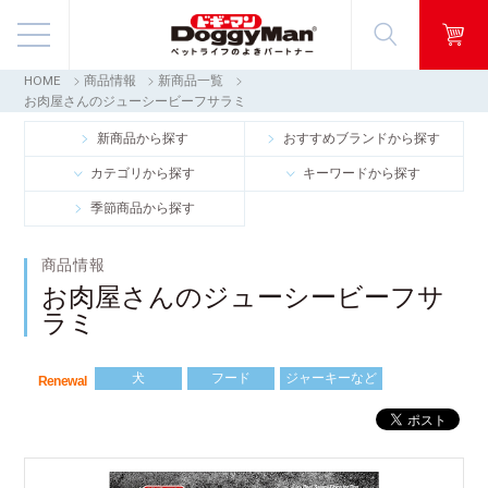
HOME
商品情報
新商品一覧
商品情報
お肉屋さんのジューシービーフサラミ
新商品から探す
おすすめブランドから探す
映像ギャラリー
カテゴリから探す
キーワードから探す
季節商品から探す
知る・楽しむ
商品情報
お客様窓口・Q＆A
お肉屋さんのジューシービーフサ
ラミ
会社情報
犬
フード
ジャーキーなど
Renewal
採用情報