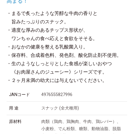
高まる！
・まるで炙ったような芳醇な牛肉の香りと
旨みたっぷりのスナック。
・適度な厚みのあるチップス形状が、
ワンちゃんの食べ応えと食欲をそそる。
・おなかの健康を整える乳酸菌入り。
・保存料、合成着色料、発色剤、酸化防止剤不使用。
・生のようなしっとりとした食感が楽しいおやつ
《お肉屋さんのジューシー》シリーズです。
・２ヶ月未満の幼犬には与えないでください。
JANコード
4976555827996
用 途
スナック (全犬種用)
原材料
肉類（鶏肉、鶏胸肉、牛肉、鶏レバー）、
小麦粉、でん粉類、糖類、動物油脂、脱脂