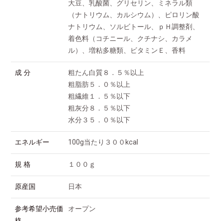
大豆、乳酸菌、グリセリン、ミネラル類
（ナトリウム、カルシウム）、ピロリン酸
ナトリウム、ソルビトール、ｐＨ調整剤、
着色料（コチニール、クチナシ、カラメ
ル）、増粘多糖類、ビタミンＥ、香料
成 分
粗たん白質８．５％以上
粗脂肪５．０％以上
粗繊維１．５％以下
粗灰分８．５％以下
水分３５．０％以下
エネルギー
100g当たり３００kcal
規 格
１００ｇ
原産国
日本
参考希望小売価
オープン
格