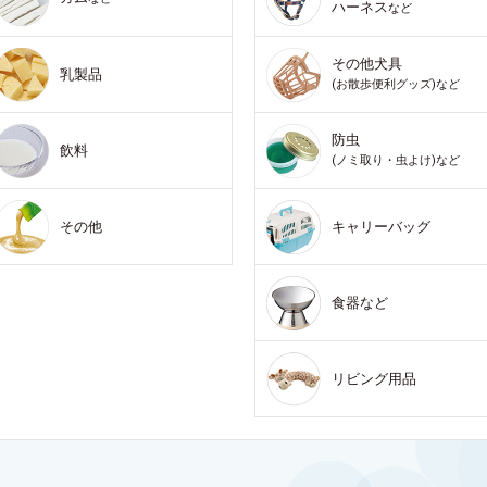
ハーネス
など
その他犬具
乳製品
(お散歩便利グッズ)など
防虫
飲料
(ノミ取り・虫よけ)など
その他
キャリーバッグ
食器など
リビング用品