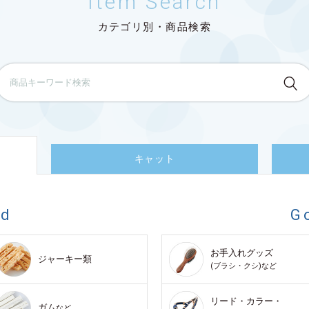
Item Search
カテゴリ別・商品検索
キャット
od
G
お手入れグッズ
ジャーキー類
(ブラシ・クシ)など
リード・カラー・
ガム
など