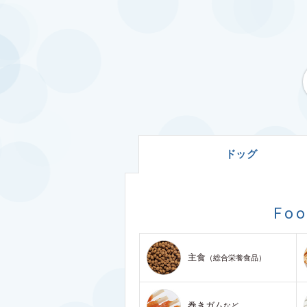
ドッグ
Fo
主食
（総合栄養食品）
巻きガム
など