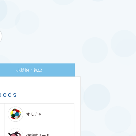
小動物・昆虫
oods
オモチャ
伸縮式リード