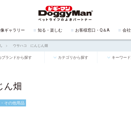
映像ギャラリー
知る・楽しむ
お客様窓口・Q＆A
会社
ん
ウサハコ にんじん畑
めブランドから探す
カテゴリから探す
キーワード
じん畑
・その他用品