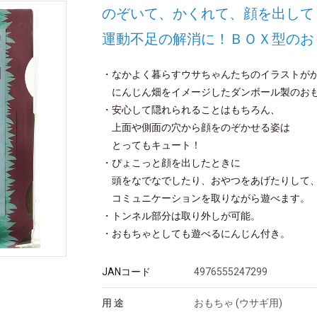
のぞいて、かくれて、顔を出して
運動不足の解消に！ＢＯＸ型のお
・なかよく暮らすウサちゃんたちのイラストが
にんじん畑をイメージしたダンボール製のお
・安心して隠れられることはもちろん、
上面や側面の穴から顔をのぞかせる姿は
とってもキュート！
・ぴょこっと顔を出したときに
頭をなでなでしたり、おやつをあげたりして
コミュニケーションを取りながら遊べます。
・トンネル部分は取り外しが可能。
・おもちゃとしても遊べるにんじん付き。
JANコード
4976555247299
用 途
おもちゃ (ウサギ用)