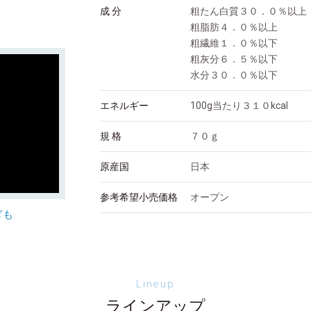
成 分
粗たん白質３０．０％以上
粗脂肪４．０％以上
粗繊維１．０％以下
粗灰分６．５％以下
水分３０．０％以下
エネルギー
100g当たり３１０kcal
規 格
７０ｇ
原産国
日本
参考希望小売価格
オープン
ぎも
Lineup
ラインアップ