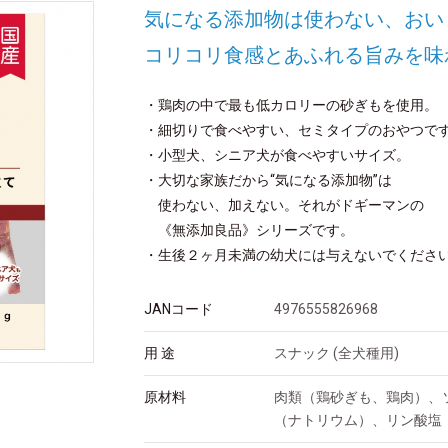
気になる添加物は使わない、おい
コリコリ食感とあふれる旨みを味
・鶏肉の中で最も低カロリーの砂ぎもを使用。
・細切りで食べやすい、セミタイプのおやつで
・小型犬、シニア犬が食べやすいサイズ。
・大切な家族だから“気になる添加物”は
使わない、加えない。それがドギーマンの
《無添加良品》シリーズです。
・生後２ヶ月未満の幼犬には与えないでくださ
JANコード
4976555826968
用 途
スナック (全犬種用)
原材料
肉類（鶏砂ぎも、鶏肉）、
（ナトリウム）、リン酸塩