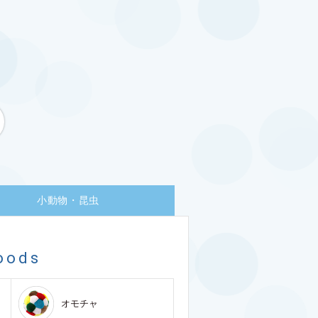
小動物・昆虫
oods
オモチャ