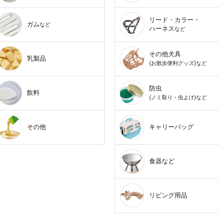
リード・カラー・
ガム
など
ハーネス
など
その他犬具
乳製品
(お散歩便利グッズ)など
防虫
飲料
(ノミ取り・虫よけ)など
その他
キャリーバッグ
食器など
リビング用品