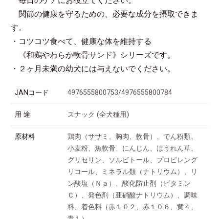
毎日のケアにお役立てください。
関節の健康を守るための、必要な成分を摂取できま
す。
・コツコツ食べて、健康な体を維持する
《和鶏やわらか軟骨サンド》シリーズです。
・２ヶ月未満の幼犬には与えないでください。
JANコード
4976555800753/4976555800784
用 途
スナック (全犬種用)
原材料
鶏肉（ササミ、胸肉、軟骨）、でん粉類、
小麦粉、魚軟骨、にんじん、ほうれん草、
グリセリン、ソルビトール、プロピレング
リコール、ミネラル類（ナトリウム）、リ
ン酸塩（Ｎａ）、酸化防止剤（ビタミン
Ｃ）、発色剤（亜硝酸ナトリウム）、調味
料、着色料（赤１０２、赤１０６、黄４、
青１）