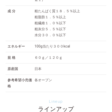
成 分
粗たんぱく質１８．５％以上
粗脂肪１．５％以上
粗繊維１．０％以下
粗灰分５．５％以下
水分３０．０％以下
エネルギー
100g当たり３００kcal
規 格
６０ｇ／１２０ｇ
原産国
日本
参考希望小売価
各オープン
格
Lineup
ラインアップ