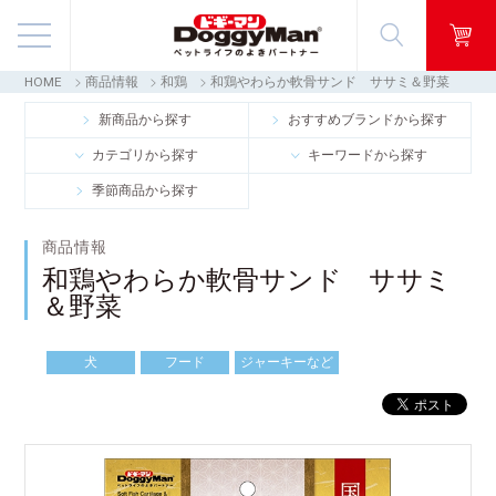
HOME
商品情報
和鶏
和鶏やわらか軟骨サンド ササミ＆野菜
商品情報
新商品から探す
おすすめブランドから探す
カテゴリから探す
キーワードから探す
映像ギャラリー
季節商品から探す
知る・楽しむ
商品情報
和鶏やわらか軟骨サンド ササミ
お客様窓口・Q＆A
＆野菜
会社情報
犬
フード
ジャーキーなど
採用情報