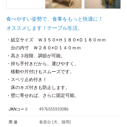
食べやすい姿勢で、食事をもっと快適に！
オススメします！テーブル生活。
・組立サイズ Ｗ３５０×Ｈ１８０×Ｄ１８０ｍｍ
台の内寸 Ｗ２８０×Ｄ１４０ｍｍ
・高さ３段階、調節が可能。
・持ち手付きだから、運びやすく、
移動や片付けもスムーズです。
・スベリ止め付き！
床のキズ付きも防止します。
・壁に寄せれば、さらに固定可能。
JANコード
4976555933086
用 途
食器台 (犬、猫用)