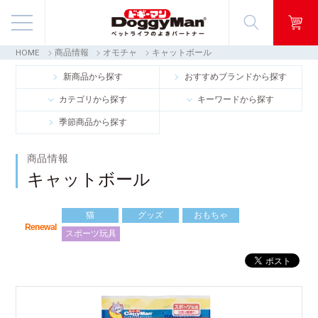
HOME
商品情報
オモチャ
キャットボール
商品情報
新商品から探す
おすすめブランドから探す
カテゴリから探す
キーワードから探す
映像ギャラリー
季節商品から探す
知る・楽しむ
商品情報
キャットボール
お客様窓口・Q＆A
猫
グッズ
おもちゃ
会社情報
Renewal
スポーツ玩具
採用情報