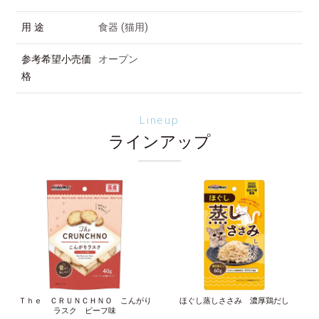
用 途
食器 (猫用)
参考希望小売価
オープン
格
Lineup
ラインアップ
Ｔｈｅ ＣＲＵＮＣＨＮＯ こんがり
ほぐし蒸しささみ 濃厚鶏だし
ラスク ビーフ味