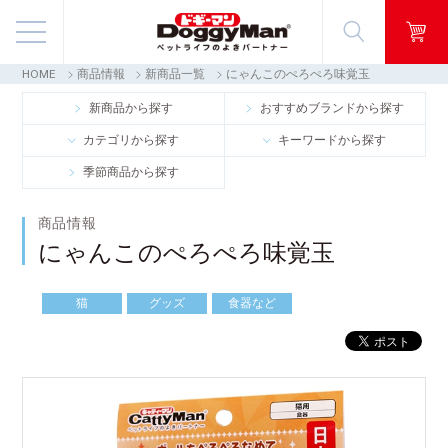
HOME
商品情報
新商品一覧
にゃんこのぺろぺろ味覚玉
商品情報
新商品から探す
おすすめブランドから探す
カテゴリから探す
キーワードから探す
映像ギャラリー
季節商品から探す
知る・楽しむ
商品情報
にゃんこのぺろぺろ味覚玉
お客様窓口・Q＆A
猫
グッズ
食器など
会社情報
採用情報