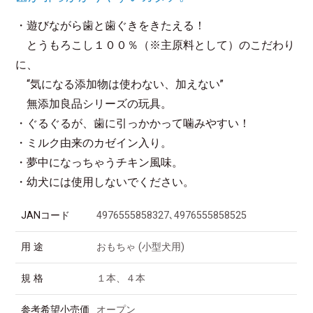
・遊びながら歯と歯ぐきをきたえる！
とうもろこし１００％（※主原料として）のこだわり
に、
“気になる添加物は使わない、加えない”
無添加良品シリーズの玩具。
・ぐるぐるが、歯に引っかかって噛みやすい！
・ミルク由来のカゼイン入り。
・夢中になっちゃうチキン風味。
・幼犬には使用しないでください。
JANコード
4976555858327､4976555858525
用 途
おもちゃ (小型犬用)
規 格
１本、４本
参考希望小売価
オープン