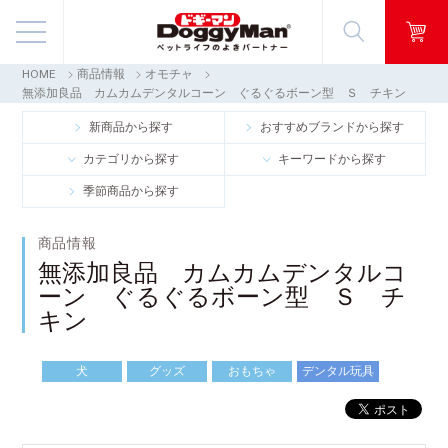
HOME
商品情報
オモチャ
商品情報
無添加良品 カムカムデンタルコーン ぐるぐるボーン型 Ｓ チキン
新商品から探す
おすすめブランドから探す
映像ギャラリー
カテゴリから探す
キーワードから探す
季節商品から探す
知る・楽しむ
商品情報
お客様窓口・Q＆A
無添加良品 カムカムデンタルコ
ーン ぐるぐるボーン型 Ｓ チ
会社情報
キン
採用情報
犬
グッズ
おもちゃ
デンタル玩具