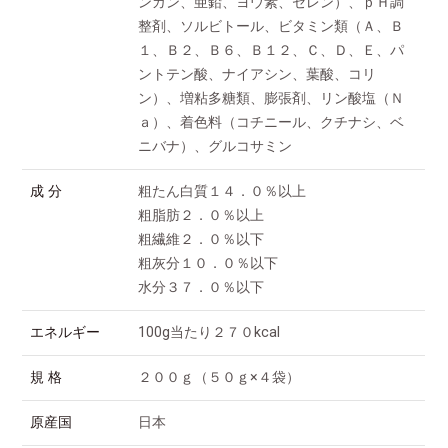
ンガン、亜鉛、ヨウ素、セレン）、ｐＨ調
整剤、ソルビトール、ビタミン類（Ａ、Ｂ
１、Ｂ２、Ｂ６、Ｂ１２、Ｃ、Ｄ、Ｅ、パ
ントテン酸、ナイアシン、葉酸、コリ
ン）、増粘多糖類、膨張剤、リン酸塩（Ｎ
ａ）、着色料（コチニール、クチナシ、ベ
ニバナ）、グルコサミン
成 分
粗たん白質１４．０％以上
粗脂肪２．０％以上
粗繊維２．０％以下
粗灰分１０．０％以下
水分３７．０％以下
エネルギー
100g当たり２７０kcal
規 格
２００ｇ（５０ｇ×４袋）
原産国
日本