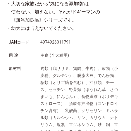
・大切な家族だから“気になる添加物”は
使わない、加えない。それがドギーマンの
《無添加良品》シリーズです。
・幼犬には与えないでください。
JANコード
4974926011791
用 途
主食 (全犬種用)
原材料
肉類（鶏ササミ、鶏肉、牛肉）、穀類（小
麦粉、グルテン）、脱脂大豆、でん粉類、
糖類（オリゴ糖を含む）、油脂類、チー
ズ、ゼラチン、野菜類（ほうれん草、さつ
まいも、にんじん）、食物繊維（ポリデキ
ストロース）、魚軟骨抽出物（コンドロイ
チン含有）、乳酸菌、グリセリン、ミネラ
ル類（カルシウム、リン、カリウム、ナト
リウム、塩素、マグネシウム、鉄、銅、マ