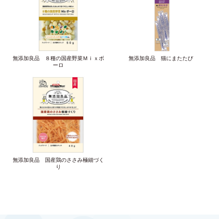
無添加良品 ８種の国産野菜Ｍｉｘボ
無添加良品 猫にまたたび
ーロ
無添加良品 国産鶏のささみ極細づく
り