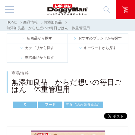
HOME
商品情報
無添加良品
商品情報
無添加良品 からだ想いの毎日ごはん 体重管理用
新商品から探す
おすすめブランドから探す
映像ギャラリー
カテゴリから探す
キーワードから探す
季節商品から探す
知る・楽しむ
商品情報
お客様窓口・Q＆A
無添加良品 からだ想いの毎日ご
はん 体重管理用
会社情報
犬
フード
主食（総合栄養食品）
採用情報