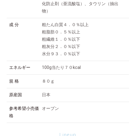
化防止剤（亜流酸塩）、タウリン（抽出
物）
成 分
粗たん白質４．０％以上
粗脂肪０．５％以上
粗繊維１．０％以下
粗灰分２．０％以下
水分９３．０％以下
エネルギー
100g当たり７０kcal
規 格
８０ｇ
原産国
日本
参考希望小売価
オープン
格
Lineup