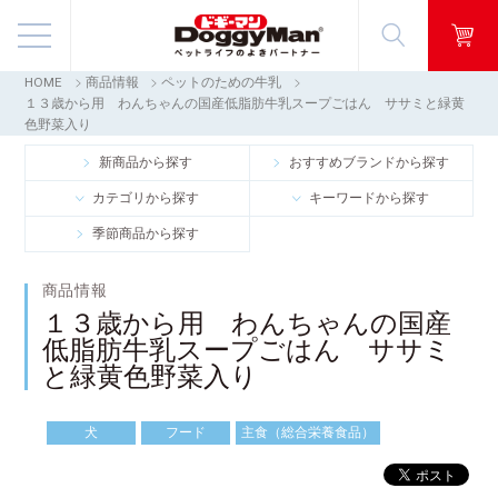
HOME
商品情報
ペットのための牛乳
商品情報
１３歳から用 わんちゃんの国産低脂肪牛乳スープごはん ササミと緑黄
色野菜入り
映像ギャラリー
新商品から探す
おすすめブランドから探す
カテゴリから探す
キーワードから探す
知る・楽しむ
季節商品から探す
お客様窓口・Q＆A
商品情報
１３歳から用 わんちゃんの国産
会社情報
低脂肪牛乳スープごはん ササミ
と緑黄色野菜入り
採用情報
犬
フード
主食（総合栄養食品）