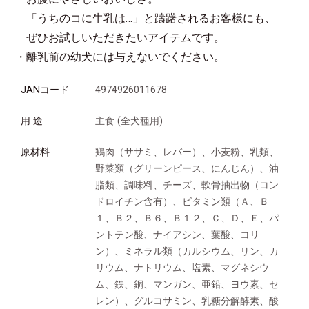
「うちのコに牛乳は…」と躊躇されるお客様にも、
ぜひお試しいただきたいアイテムです。
・離乳前の幼犬には与えないでください。
JANコード
4974926011678
用 途
主食 (全犬種用)
原材料
鶏肉（ササミ、レバー）、小麦粉、乳類、
野菜類（グリーンピース、にんじん）、油
脂類、調味料、チーズ、軟骨抽出物（コン
ドロイチン含有）、ビタミン類（Ａ、Ｂ
１、Ｂ２、Ｂ６、Ｂ１２、Ｃ、Ｄ、Ｅ、パ
ントテン酸、ナイアシン、葉酸、コリ
ン）、ミネラル類（カルシウム、リン、カ
リウム、ナトリウム、塩素、マグネシウ
ム、鉄、銅、マンガン、亜鉛、ヨウ素、セ
レン）、グルコサミン、乳糖分解酵素、酸