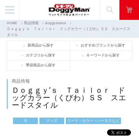
HOME
商品情報
doggystailor
商品情報
Ｄｏｇｇｙ’ｓ Ｔａｉｌｏｒ ドッグカラー（くびわ）ＳＳ スエードス
タイル
映像ギャラリー
新商品から探す
おすすめブランドから探す
カテゴリから探す
キーワードから探す
知る・楽しむ
季節商品から探す
お客様窓口・Q＆A
商品情報
Ｄｏｇｇｙ’ｓ Ｔａｉｌｏｒ ド
会社情報
ッグカラー（くびわ）ＳＳ スエ
ードスタイル
採用情報
犬
グッズ
リード・カラー・ハーネスなど