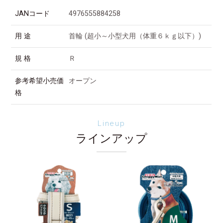
JANコード
4976555884258
用 途
首輪 (超小～小型犬用（体重６ｋｇ以下）)
規 格
Ｒ
参考希望小売価
オープン
格
Lineup
ラインアップ