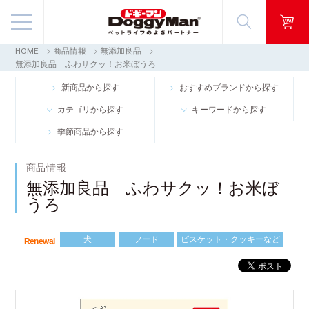
HOME
商品情報
無添加良品
商品情報
無添加良品 ふわサクッ！お米ぼうろ
新商品から探す
おすすめブランドから探す
映像ギャラリー
カテゴリから探す
キーワードから探す
季節商品から探す
知る・楽しむ
商品情報
お客様窓口・Q＆A
無添加良品 ふわサクッ！お米ぼ
うろ
会社情報
犬
フード
ビスケット・クッキーなど
Renewal
採用情報