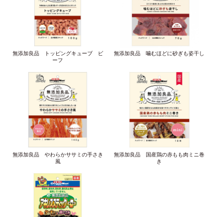
無添加良品 トッピングキューブ ビ
無添加良品 噛むほどに砂ぎも姿干し
ーフ
無添加良品 やわらかササミの手さき
無添加良品 国産鶏の赤もも肉ミニ巻
風
き