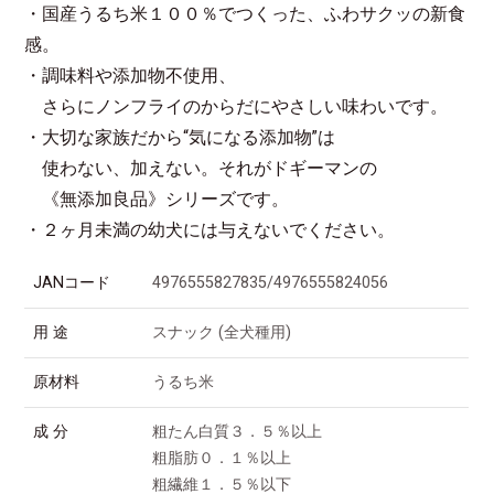
・国産うるち米１００％でつくった、ふわサクッの新食
感。
・調味料や添加物不使用、
さらにノンフライのからだにやさしい味わいです。
・大切な家族だから“気になる添加物”は
使わない、加えない。それがドギーマンの
《無添加良品》シリーズです。
・２ヶ月未満の幼犬には与えないでください。
JANコード
4976555827835/4976555824056
用 途
スナック (全犬種用)
原材料
うるち米
成 分
粗たん白質３．５％以上
粗脂肪０．１％以上
粗繊維１．５％以下