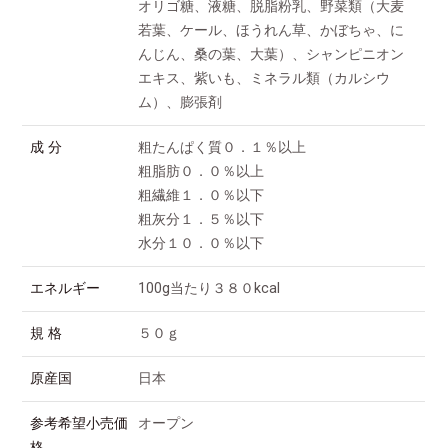
オリゴ糖、液糖、脱脂粉乳、野菜類（大麦
若葉、ケール、ほうれん草、かぼちゃ、に
んじん、桑の葉、大葉）、シャンピニオン
エキス、紫いも、ミネラル類（カルシウ
ム）、膨張剤
成 分
粗たんぱく質０．１％以上
粗脂肪０．０％以上
粗繊維１．０％以下
粗灰分１．５％以下
水分１０．０％以下
エネルギー
100g当たり３８０kcal
規 格
５０ｇ
原産国
日本
参考希望小売価
オープン
格