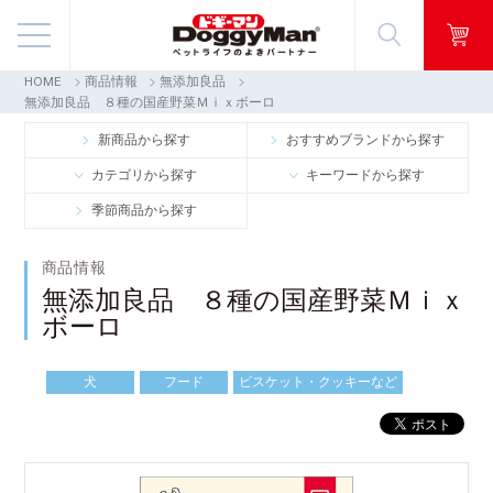
HOME
商品情報
無添加良品
商品情報
無添加良品 ８種の国産野菜Ｍｉｘボーロ
新商品から探す
おすすめブランドから探す
映像ギャラリー
カテゴリから探す
キーワードから探す
季節商品から探す
知る・楽しむ
商品情報
お客様窓口・Q＆A
無添加良品 ８種の国産野菜Ｍｉｘ
ボーロ
会社情報
犬
フード
ビスケット・クッキーなど
採用情報