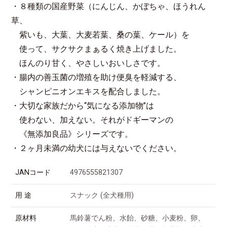
・８種類の国産野菜（にんじん、かぼちゃ、ほうれん
草、
紫いも、大葉、大麦若葉、桑の葉、ケール）を
使って、サクサクまぁるく焼き上げました。
ほんのり甘く、やさしいおいしさです。
・腸内の善玉菌の増殖を助け便臭を軽減する、
シャンピニオンエキスを配合しました。
・大切な家族だから“気になる添加物”は
使わない、加えない。それがドギーマンの
《無添加良品》シリーズです。
・２ヶ月未満の幼犬には与えないでください。
JANコード
4976555821307
用 途
スナック (全犬種用)
原材料
馬鈴薯でん粉、水飴、砂糖、小麦粉、卵、