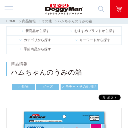
HOME
商品情報
その他
ハムちゃんのうみの箱
商品情報
新商品から探す
おすすめブランドから探す
カテゴリから探す
キーワードから探す
映像ギャラリー
季節商品から探す
知る・楽しむ
商品情報
ハムちゃんのうみの箱
お客様窓口・Q＆A
小動物
グッズ
オモチャ・その他用品
会社情報
採用情報