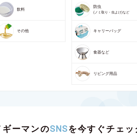
防虫
飲料
(ノミ取り・虫よけ)など
その他
キャリーバッグ
食器など
リビング用品
ドギーマンの
SNS
を
今すぐチェッ