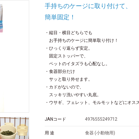
手持ちのケージに取り付けて、
簡単固定！
・縦目・横目どちらでも
お手持ちのケージに簡単取り付け！
・ひっくり返らず安定。
固定ストッパーで、
ペットのイタズラも心配なし。
・食器部分だけ
サッと取り外せます。
・カドがないので、
スッキリ洗いやすい丸底。
・ウサギ、フェレット、モルモットなどにオス
JANコード
4976555249712
用 途
食器 (小動物用)