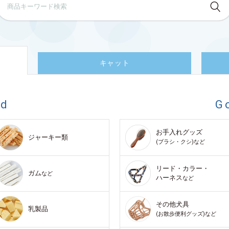
キャット
od
G
お手入れグッズ
ジャーキー類
(ブラシ・クシ)など
リード・カラー・
ガム
など
ハーネス
など
その他犬具
乳製品
(お散歩便利グッズ)など