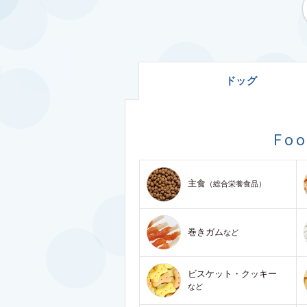
ドッグ
Fo
主食
（総合栄養食品）
巻きガム
など
ビスケット・クッキー
など