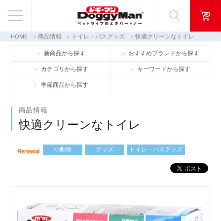
HOME
商品情報
トイレ・バスグッズ
快適クリーンなトイレ
商品情報
新商品から探す
おすすめブランドから探す
カテゴリから探す
キーワードから探す
映像ギャラリー
季節商品から探す
知る・楽しむ
商品情報
快適クリーンなトイレ
お客様窓口・Q＆A
小動物
グッズ
トイレ・バスグッズ
会社情報
Renewal
採用情報