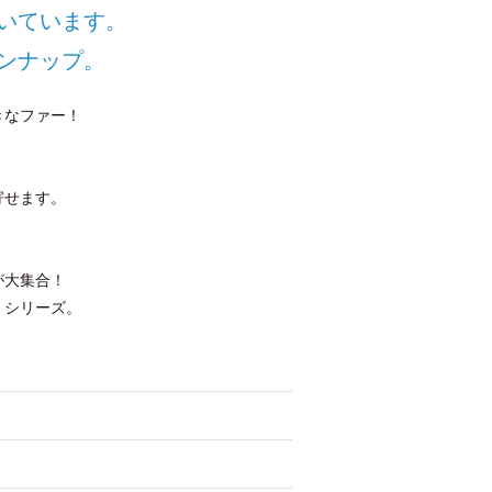
いています。
ンナップ。
きなファー！
寄せます。
が大集合！
》シリーズ。