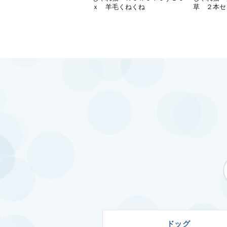
ｘ 羊毛くねくね
草 ２本セ
ドッグ