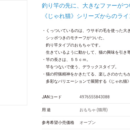
釣り竿の先に、大きなファーがつ
《じゃれ猫》シリーズからのライ
・くっついているのは、ウサギの毛を使った大
シッポつきのモチーフがついた、
釣り竿タイプのおもちゃです。
生きているように動かして、猫の興味を引き
・竿の長さは、５５ｃｍ。
竿をつないで使う、デラックスタイプ。
・猫の狩猟精神をかきたてる、楽しさのかたち
多彩なバリエーションで展開する《じゃれ猫
JANコード
4976555843088
用 途
おもちゃ (猫用)
参考希望小売価格
オープン