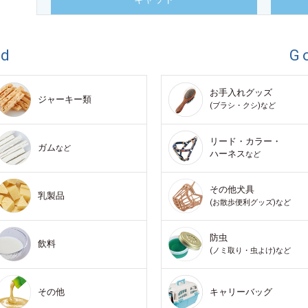
od
G
お手入れグッズ
ジャーキー類
(ブラシ・クシ)など
リード・カラー・
ガム
など
ハーネス
など
その他犬具
乳製品
(お散歩便利グッズ)など
防虫
飲料
(ノミ取り・虫よけ)など
その他
キャリーバッグ