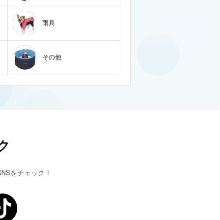
雨具
その他
ク
NSをチェック！