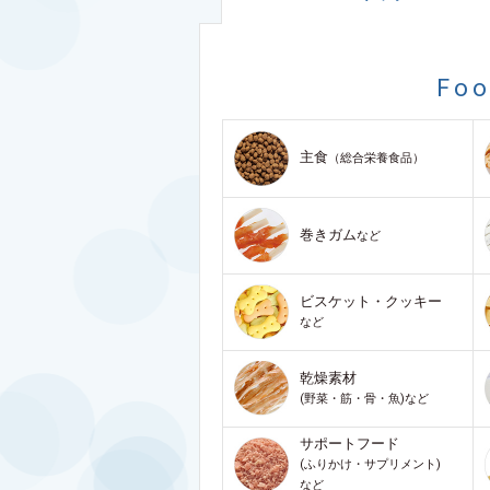
Fo
主食
（総合栄養食品）
巻きガム
など
ビスケット・クッキー
など
乾燥素材
(野菜・筋・骨・魚)など
サポートフード
(ふりかけ・サプリメント)
など