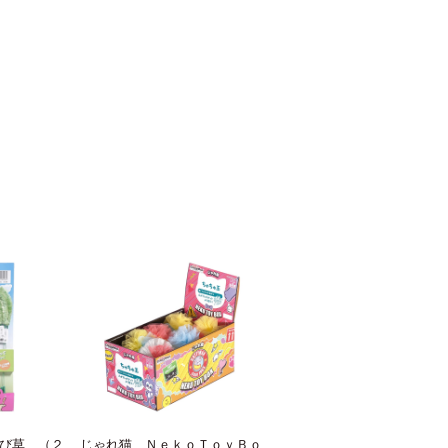
び草 （２
じゃれ猫 ＮｅｋｏＴｏｙＢｏ