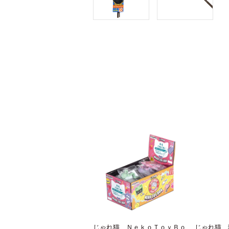
じゃれ猫 ＮｅｋｏＴｏｙＢｏ
じゃれ猫 